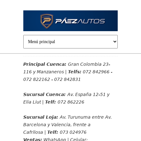
Jump to navigation
Principal Cuenca:
Gran Colombia 23-
116 y Manzaneros |
Telfs:
072 842966 -
072 822162 - 072 842831
Sucursal Cuenca:
Av. España 12-51 y
Elia Liut |
Telf:
072 862226
Sucursal Loja:
Av. Turunuma entre Av.
Barcelona y Valencia, frente a
Cafrilosa |
Telf:
073 024976
Ventas:
WhatsApp | Celular: