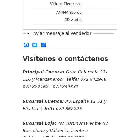
Vidrios Eléctricos
AM/FM Stereo
CD Audio
Mostrar
Enviar mensaje al vendedor
F
T
S
a
w
h
c
i
a
Visítenos o contáctenos
e
t
r
b
t
e
o
e
Principal Cuenca:
Gran Colombia 23-
o
r
k
116 y Manzaneros |
Telfs:
072 842966 -
072 822162 - 072 842831
Sucursal Cuenca:
Av. España 12-51 y
Elia Liut |
Telf:
072 862226
Sucursal Loja:
Av. Turunuma entre Av.
Barcelona y Valencia, frente a