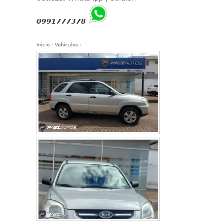
0991777378
Inicio
›
Vehiculos
›
Se encuentra usted aquí