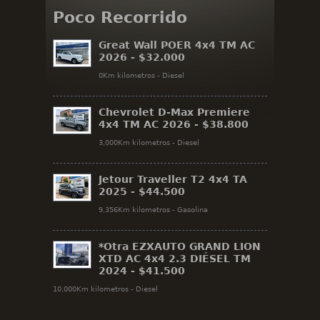
Poco Recorrido
Great Wall POER 4x4 TM AC
2026 -
$32.000
0Km kilometros - Diesel
Chevrolet D-Max Premiere
4x4 TM AC 2026 -
$38.800
3,000Km kilometros - Diesel
Jetour Traveller T2 4x4 TA
2025 -
$44.500
9,356Km kilometros - Gasolina
*Otra EZXAUTO GRAND LION
XTD AC 4x4 2.3 DIÉSEL TM
2024 -
$41.500
10,000Km kilometros - Diesel