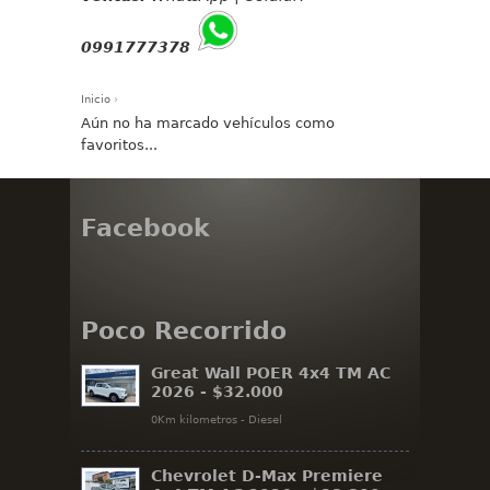
0991777378
Inicio
›
Se encuentra usted aquí
Aún no ha marcado vehículos como
favoritos...
Facebook
Poco Recorrido
Great Wall POER 4x4 TM AC
2026 -
$32.000
0Km kilometros - Diesel
Chevrolet D-Max Premiere