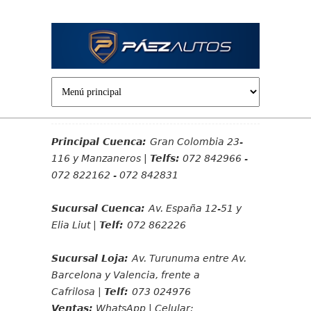
Jump to navigation
Principal Cuenca:
Gran Colombia 23-
116 y Manzaneros |
Telfs:
072 842966 -
072 822162 - 072 842831
Sucursal Cuenca:
Av. España 12-51 y
Elia Liut |
Telf:
072 862226
Sucursal Loja:
Av. Turunuma entre Av.
Barcelona y Valencia, frente a
Cafrilosa |
Telf:
073 024976
Ventas:
WhatsApp | Celular: