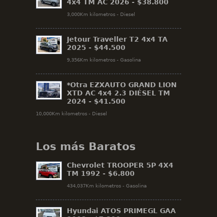
4x4 TM AC 2026 -
$38.800
3,000Km kilometros - Diesel
Jetour Traveller T2 4x4 TA
2025 -
$44.500
9,356Km kilometros - Gasolina
*Otra EZXAUTO GRAND LION
XTD AC 4x4 2.3 DIÉSEL TM
2024 -
$41.500
10,000Km kilometros - Diesel
Los más Baratos
Chevrolet TROOPER 5P 4X4
TM 1992 -
$6.800
434,037Km kilometros - Gasolina
Hyundai ATOS PRIMEGL GAA