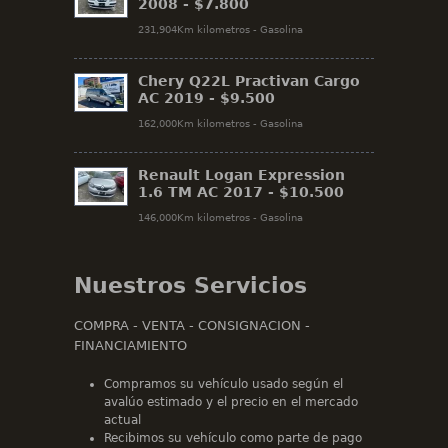
2008 -
$7.800
231,904Km kilometros - Gasolina
Chery Q22L Practivan Cargo
AC 2019 -
$9.500
162,000Km kilometros - Gasolina
Renault Logan Expression
1.6 TM AC 2017 -
$10.500
146,000Km kilometros - Gasolina
Nuestros Servicios
COMPRA - VENTA - CONSIGNACION -
FINANCIAMIENTO
Compramos su vehículo usado según el
avalúo estimado y el precio en el mercado
actual
Recibimos su vehículo como parte de pago